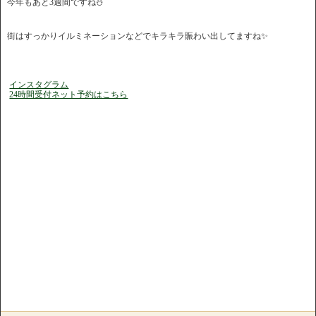
今年もあと3週間ですね⛄️
街はすっかりイルミネーションなどでキラキラ賑わい出してますね✨
インスタグラム
24時間受付ネット予約はこちら